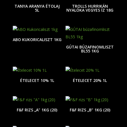
TANYA ARANYA ÉTOLAJ
TROLLS HURRIKÁN
5L
NYALÓKA VEGYES ÍZ 18G
ABO KUKORICALISZT 1KG
GÚTAI BÚZAFINOMLISZT
BL55 1KG
ÉTELECET 10% 1L
ÉTELECET 20% 1L
F&F RIZS „A” 1KG (20)
F&F RIZS „B” 1KG (20)