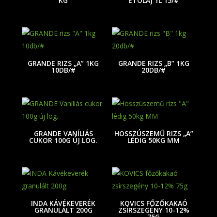
KG
ÉTOLAJ 1L 15/#
GRANDE RIZS „A” 1KG
GRANDE RIZS „B” 1KG
10DB/#
20DB/#
GRANDE VANÍLIÁS
HOSSZÚSZEMŰ RIZS „A”
CUKOR 100G ÚJ LOG.
LÉDIG 50KG MM
INDA KÁVÉKEVERÉK
KOVICS FŐZŐKAKAÓ
GRANULÁLT 200G
ZSÍRSZEGÉNY 10-12%
75G