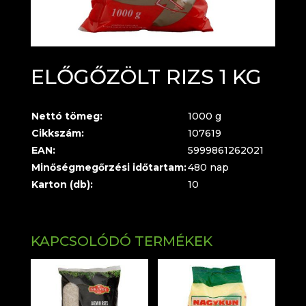
ELŐGŐZÖLT RIZS 1 KG
Nettó tömeg:
1000 g
Cikkszám:
107619
EAN:
5999861262021
Minőségmegőrzési időtartam:
480 nap
Karton (db):
10
KAPCSOLÓDÓ TERMÉKEK