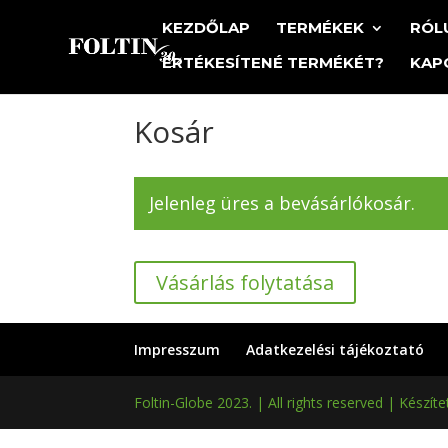
KEZDŐLAP
TERMÉKEK
RÓL
ÉRTÉKESÍTENÉ TERMÉKÉT?
KAP
Kosár
Jelenleg üres a bevásárlókosár.
Vásárlás folytatása
Impresszum
Adatkezelési tájékoztató
Foltin-Globe 2023. | All rights reserved | Készíte