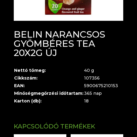
BELIN NARANCSOS
GYÖMBÉRES TEA
20X2G ÚJ
Nettó tömeg:
40 g
Cikkszám:
107356
EAN:
5900675210153
Minőségmegőrzési időtartam:
365 nap
Karton (db):
18
KAPCSOLÓDÓ TERMÉKEK