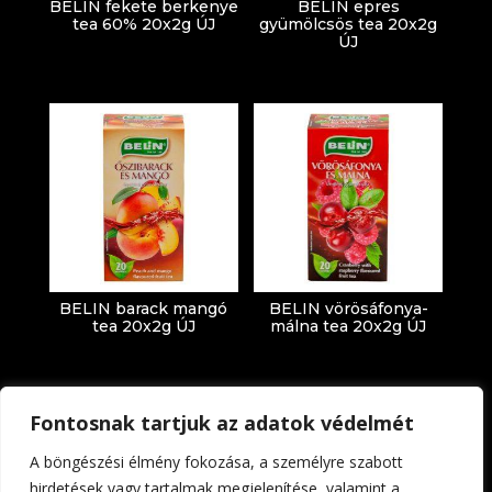
BELIN fekete berkenye
BELIN epres
tea 60% 20x2g ÚJ
gyümölcsös tea 20x2g
ÚJ
BELIN barack mangó
BELIN vörösáfonya-
tea 20x2g ÚJ
málna tea 20x2g ÚJ
Fontosnak tartjuk az adatok védelmét
A böngészési élmény fokozása, a személyre szabott
hirdetések vagy tartalmak megjelenítése, valamint a