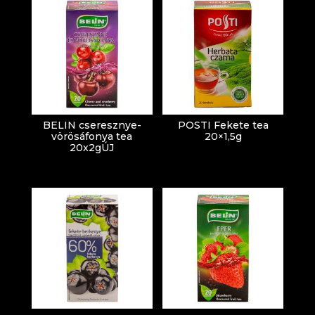
BELIN cseresznye-
POSTI Fekete tea
vörösáfonya tea
20×1,5g
20x2gÚJ