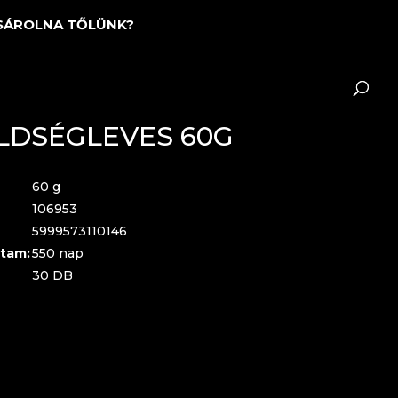
SÁROLNA TŐLÜNK?
LDSÉGLEVES 60G
60 g
106953
5999573110146
tam:
550 nap
30 DB