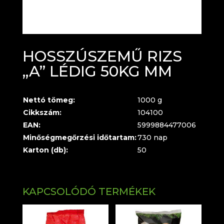
HOSSZÚSZEMŰ RIZS
„A” LÉDIG 50KG MM
Nettó tömeg:
1000 g
Cikkszám:
104100
EAN:
5999884477006
Minőségmegőrzési időtartam:
730 nap
Karton (db):
50
KAPCSOLÓDÓ TERMÉKEK