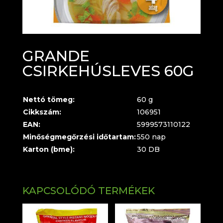
GRANDE
CSIRKEHÚSLEVES 60G
Nettó tömeg:
60 g
Cikkszám:
106951
EAN:
5999573110122
Minőségmegőrzési időtartam:
550 nap
Karton (bme):
30 DB
KAPCSOLÓDÓ TERMÉKEK