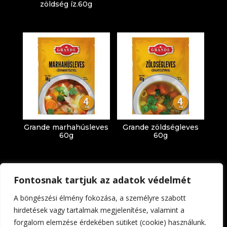
zöldség íz.60g
Grande marhahúsleves
Grande zöldségleves
60g
60g
Fontosnak tartjuk az adatok védelmét
A böngészési élmény fokozása, a személyre szabott
hirdetések vagy tartalmak megjelenítése, valamint a
forgalom elemzése érdekében sütiket (cookie) használunk.
Impresszum
Adatkezelési tájékoztató