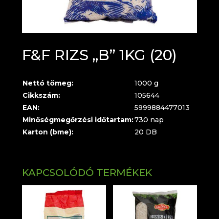
F&F RIZS „B” 1KG (20)
Nettó tömeg:
1000 g
Cikkszám:
105644
EAN:
5999884477013
Minőségmegőrzési időtartam:
730 nap
Karton (bme):
20 DB
KAPCSOLÓDÓ TERMÉKEK