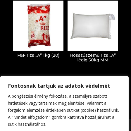
F&F rizs „A” 1kg (20)
Hosszúszemű rizs „A”
lédig 50kg MM
Fontosnak tartjuk az adatok védelmét
A böngészési élmény fokozása, a személyre szabott
hirdetések vagy tartalmak megjelenítése, valamint a
forgalom elemzése érdekében sütiket (cookie) használunk.
Impresszum
Adatkezelési tájékoztató
A "Mindet elfogadom" gombra kattintva hozzájárulhat a
sütik használatához.