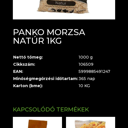
PANKO MORZSA
NATÚR 1KG
Nettó tömeg:
1000 g
Cikkszám:
106509
EAN:
5999885491247
Minőségmegőrzési időtartam:
365 nap
Karton (bme):
10 KG
KAPCSOLÓDÓ TERMÉKEK