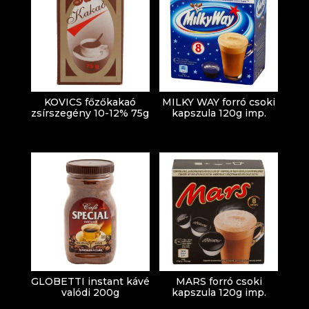
KOVICS főzőkakaó
MILKY WAY forró csoki
zsírszegény 10-12% 75g
kapszula 120g imp.
GLOBETTI instant kávé
MARS forró csoki
valódi 200g
kapszula 120g imp.