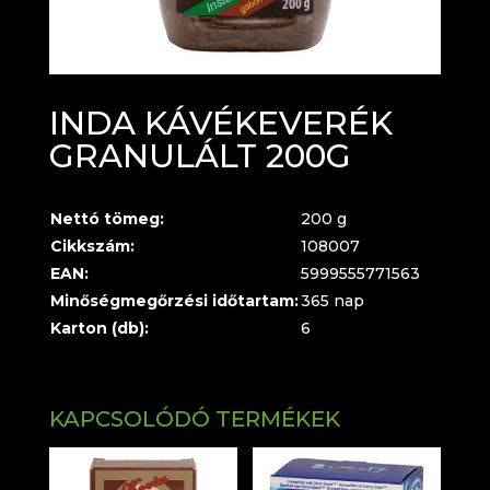
INDA KÁVÉKEVERÉK
GRANULÁLT 200G
Nettó tömeg:
200 g
Cikkszám:
108007
EAN:
5999555771563
Minőségmegőrzési időtartam:
365 nap
Karton (db):
6
KAPCSOLÓDÓ TERMÉKEK