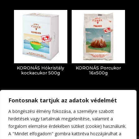
KORONÁS Hókristály
KORONÁS Porcukor
kockacukor 500g
16x500g
Fontosnak tartjuk az adatok védelmét
A böngészési élmény fokozása, a személyre szabott
hirdetések vagy tartalmak megjelenítése, valamint a
forgalom elemzése érdekében sütiket (cookie) használunk.
Impresszum
Adatkezelési tájékoztató
A "Mindet elfogadom" gombra kattintva hozzájárulhat a