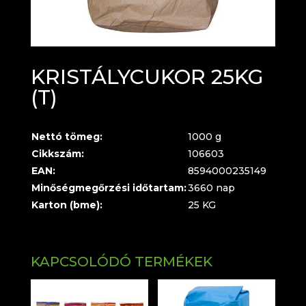
KRISTÁLYCUKOR 25KG
(T)
Nettó tömeg:
1000 g
Cikkszám:
106603
EAN:
8594000235149
Minőségmegőrzési időtartam:
3660 nap
Karton (bme):
25 KG
KAPCSOLÓDÓ TERMÉKEK