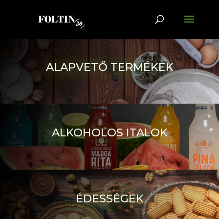
ALAPVETŐ TERMÉKEK
ALKOHOLOS ITALOK
ÉDESSÉGEK