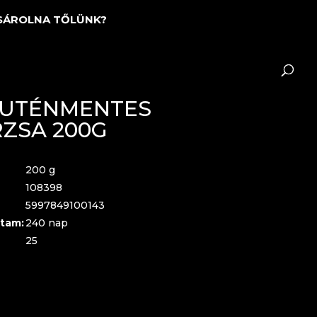
SÁROLNA TŐLÜNK?
LUTÉNMENTES
ZSA 200G
200 g
108398
5997849100143
tam:
240 nap
25