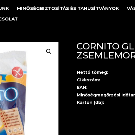
UNK
MINŐSÉGBIZTOSÍTÁS ÉS TANUSÍTVÁNYOK
VÁ
CSOLAT
CORNITO G
ZSEMLEMOR
Nettó tömeg:
Cikkszám:
EAN:
Minőségmegőrzési időtar
Karton (db):