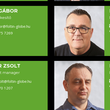
 GÁBOR
kesítő
or@foltin-globe.hu
75 7269
 ZSOLT
t manager
olt@foltin-globe.hu
70 1207