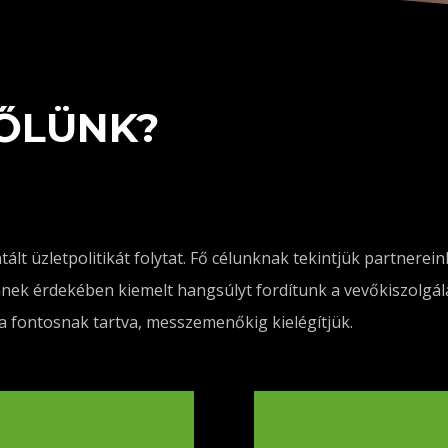
ŐLÜNK?
lt üzletpolitikát folytat. Fő célunknak tekintjük partnerei
nek érdekében kiemelt hangsúlyt fordítunk a vevőkiszolgálás
ra fontosnak tartva, messzemenőkig kielégítjük.