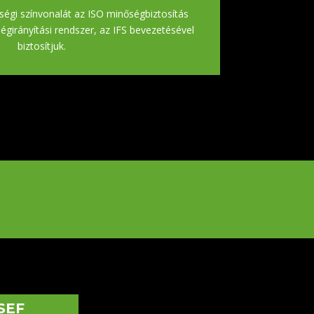
ségi színvonalát az ISO minőségbiztosítás
égirányítási rendszer, az IFS bevezetésével
biztosítjuk.
SEF