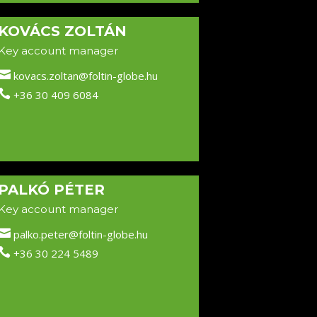
KOVÁCS ZOLTÁN
Key account manager

kovacs.zoltan@foltin-globe.hu

+36 30 409 6084
PALKÓ PÉTER
Key account manager

palko.peter@foltin-globe.hu

+36 30 224 5489