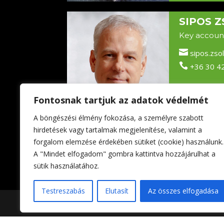
SIPOS Z
Key accoun

sipos.zso

+36 30 4
Fontosnak tartjuk az adatok védelmét
A böngészési élmény fokozása, a személyre szabott
hirdetések vagy tartalmak megjelenítése, valamint a
forgalom elemzése érdekében sütiket (cookie) használunk.
A "Mindet elfogadom" gombra kattintva hozzájárulhat a
sütik használatához.
Impresszum
Adatkezelési tájékoztató
Testreszabás
Elutasít
Az összes elfogadása
Foltin-Globe 2023. | All rights reserved | Készíte