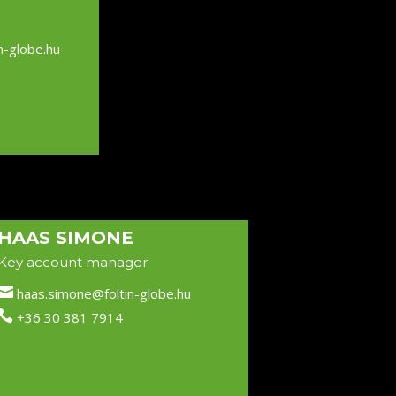
n-globe.hu
HAAS SIMONE
Key account manager

haas.simone@foltin-globe.hu

+36 30 381 7914