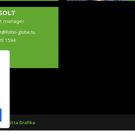
SOLT
t manager
lt@foltin-globe.hu
20 1594
tte:
Gitta Grafika