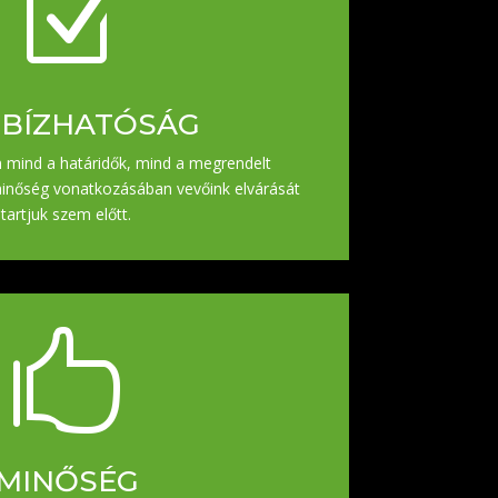
Z
BÍZHATÓSÁG
án mind a határidők, mind a megrendelt
nőség vonatkozásában vevőink elvárását
tartjuk szem előtt.

MINŐSÉG