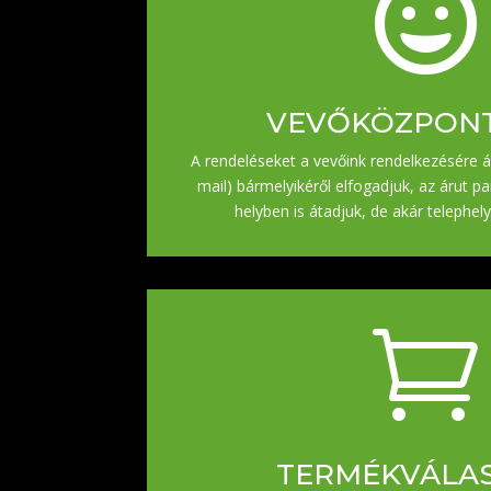

VEVŐKÖZPON
A rendeléseket a vevőink rendelkezésére ál
mail) bármelyikéről elfogadjuk, az árut pa
helyben is átadjuk, de akár telephelyü

TERMÉKVÁLA