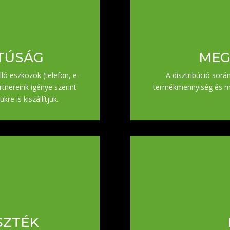
TÚSÁG
MEG
ló eszközök (telefon, e-
A disztribúció sor
rtnereink igénye szerint
termékmennyiség és mi
kre is kiszállítjuk.
SZTÉK