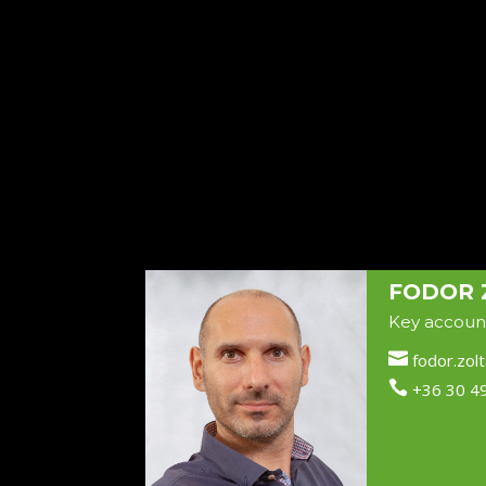
FODOR 
Key accoun

fodor.zol

+36 30 4