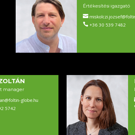
Értékesítési igazgató

miskolczi.jozsef@folti

+36 30 539 7482
ZOLTÁN
t manager
tan@foltin-globe.hu
92 5742