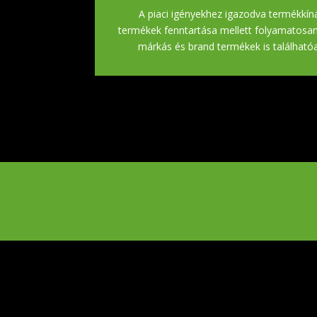
A piaci igényekhez igazodva termékkíná
termékek fenntartása mellett folyamatosan b
márkás és brand termékek is található