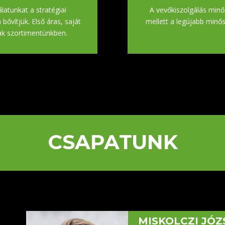
latunkat a stratégiai
A vevőkiszolgálás minő
ővítjük. Első áras, saját
mellett a legújabb minős
ak szortimentünkben.
CSAPATUNK
MISKOLCZI JÓZ