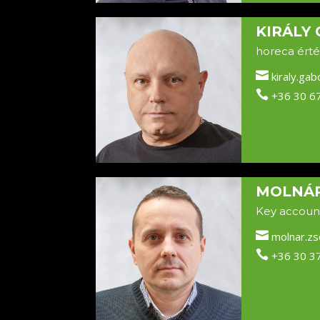
KIRÁLY
horeca érté

kiraly.gab

+36 30 6
MOLNÁR
Key accoun

molnar.zs

+36 30 3