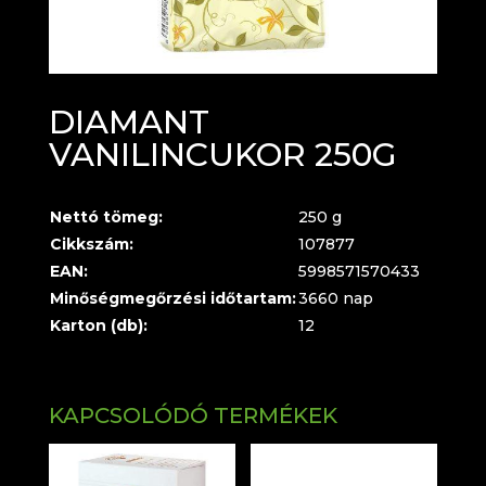
DIAMANT
VANILINCUKOR 250G
Nettó tömeg:
250 g
Cikkszám:
107877
EAN:
5998571570433
Minőségmegőrzési időtartam:
3660 nap
Karton (db):
12
KAPCSOLÓDÓ TERMÉKEK