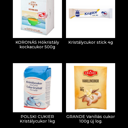
KORONÁS Hókristály
Kristálycukor stick 4g
kockacukor 500g
POLSKI CUKIER
GRANDE Vaníliás cukor
Kristálycukor 1kg
100g új log.