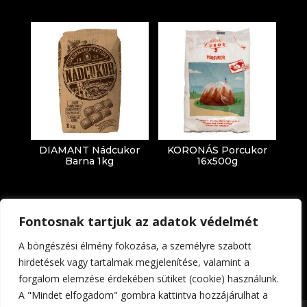
DIAMANT Nádcukor
KORONÁS Porcukor
Barna 1kg
16x500g
Fontosnak tartjuk az adatok védelmét
A böngészési élmény fokozása, a személyre szabott
hirdetések vagy tartalmak megjelenítése, valamint a
forgalom elemzése érdekében sütiket (cookie) használunk.
Impresszum
Adatkezelési tájékoztató
A "Mindet elfogadom" gombra kattintva hozzájárulhat a