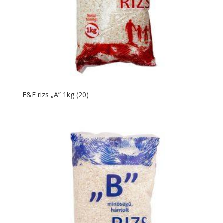
F&F rizs „A” 1kg (20)