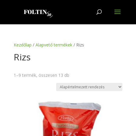
Kezdőlap
/
Alapvető termékek
/ Rizs
Rizs
1–9 termék, összesen 13 db