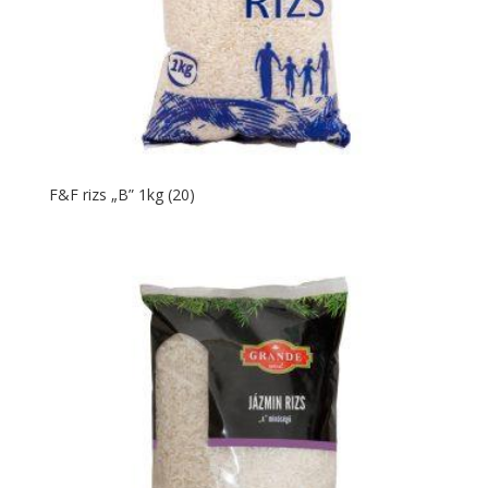
F&F rizs „B” 1kg (20)