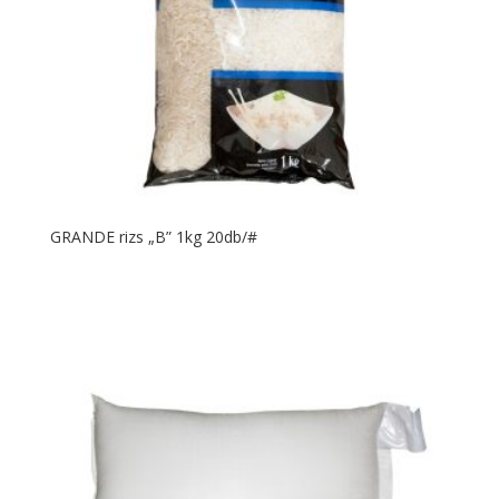
GRANDE rizs „B” 1kg 20db/#