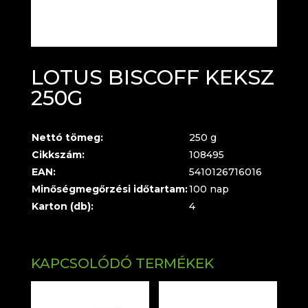
LOTUS BISCOFF KEKSZ
250G
Nettó tömeg:
250 g
Cikkszám:
108495
EAN:
5410126716016
Minőségmegőrzési időtartam:
100 nap
Karton (db):
4
KAPCSOLÓDÓ TERMÉKEK