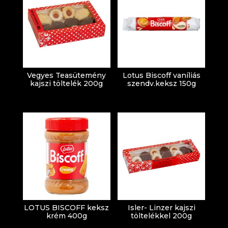
Vegyes Teasütemény
Lotus Biscoff vaníliás
kajszi töltelék 200g
szendv.keksz 150g
LOTUS BISCOFF keksz
Isler- Linzer kajszi
krém 400g
töltelékkel 200g