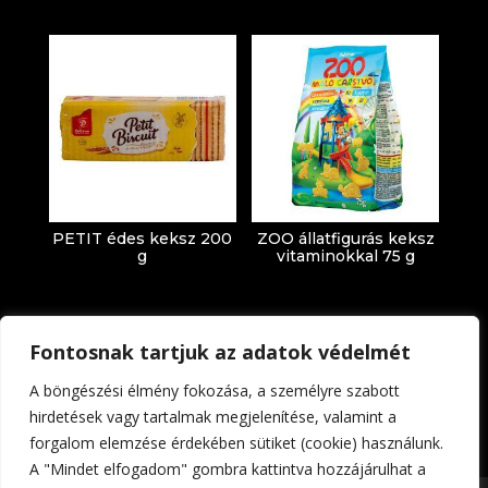
PETIT édes keksz 200
ZOO állatfigurás keksz
g
vitaminokkal 75 g
Fontosnak tartjuk az adatok védelmét
A böngészési élmény fokozása, a személyre szabott
hirdetések vagy tartalmak megjelenítése, valamint a
forgalom elemzése érdekében sütiket (cookie) használunk.
Impresszum
Adatkezelési tájékoztató
A "Mindet elfogadom" gombra kattintva hozzájárulhat a