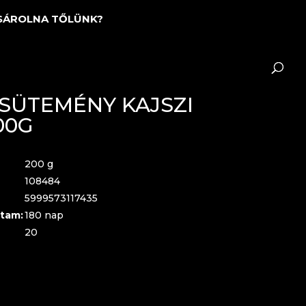
SÁROLNA TŐLÜNK?
SÜTEMÉNY KAJSZI
00G
200 g
108484
5999573117435
tam:
180 nap
20