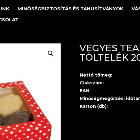
UNK
MINŐSÉGBIZTOSÍTÁS ÉS TANUSÍTVÁNYOK
VÁ
CSOLAT
VEGYES TEA
TÖLTELÉK 2
Nettó tömeg:
Cikkszám:
EAN:
Minőségmegőrzési időtar
Karton (db):