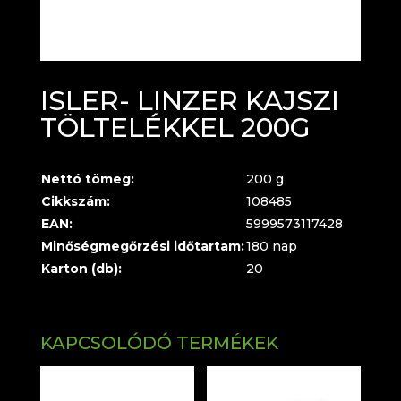
ISLER- LINZER KAJSZI
TÖLTELÉKKEL 200G
Nettó tömeg:
200 g
Cikkszám:
108485
EAN:
5999573117428
Minőségmegőrzési időtartam:
180 nap
Karton (db):
20
KAPCSOLÓDÓ TERMÉKEK