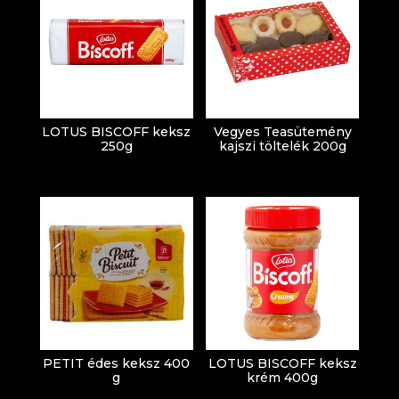
LOTUS BISCOFF keksz
Vegyes Teasütemény
250g
kajszi töltelék 200g
PETIT édes keksz 400
LOTUS BISCOFF keksz
g
krém 400g