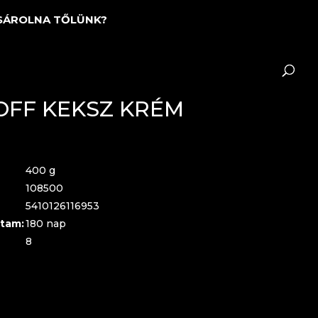
SÁROLNA TŐLÜNK?
OFF KEKSZ KRÉM
400 g
108500
5410126116953
tam:
180 nap
8