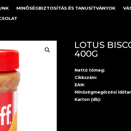
UNK
MINŐSÉGBIZTOSÍTÁS ÉS TANUSÍTVÁNYOK
VÁ
CSOLAT
LOTUS BISC
400G
Nettó tömeg:
Cikkszám:
EAN:
Minőségmegőrzési időtar
Karton (db):