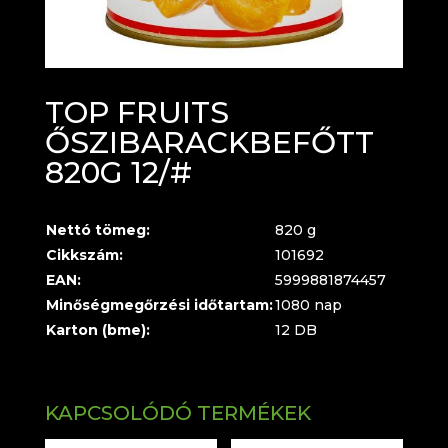
TOP FRUITS
ŐSZIBARACKBEFŐTT
820G 12/#
Nettó tömeg:
820 g
Cikkszám:
101692
EAN:
5999881874457
Minőségmegőrzési időtartam:
1080 nap
Karton (bme):
12 DB
KAPCSOLÓDÓ TERMÉKEK