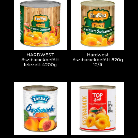
HARDWEST
Hardwest
őszibarackbefőtt
őszibarackbefőtt 820g
felezett 4200g
12/#