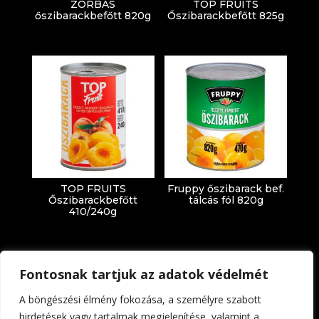
ZORBAS
TOP FRUITS
őszibarackbefőtt 820g
Őszibarackbefőtt 825g
TOP FRUITS
Fruppy őszibarack bef.
Őszibarackbefőtt
tálcás fól 820g
410/240g
Fontosnak tartjuk az adatok védelmét
A böngészési élmény fokozása, a személyre szabott
hirdetések vagy tartalmak megjelenítése, valamint a