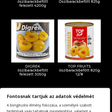
őszibarackbefőtt
Őszibarackbefőtt 825g
felezett 4200g
DIGREK
TOP FRUITS
őszibarackbefőtt
őszibarackbefőtt 820g
felezett 3050g
12/#
Fontosnak tartjuk az adatok védelmét
A böngészési élmény fokozása, a személyre szabott
hirdetések vagy tartalmak megjelenítése, valamint a