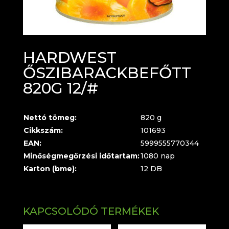
HARDWEST
ŐSZIBARACKBEFŐTT
820G 12/#
Nettó tömeg:
820 g
Cikkszám:
101693
EAN:
5999555770344
Minőségmegőrzési időtartam:
1080 nap
Karton (bme):
12 DB
KAPCSOLÓDÓ TERMÉKEK