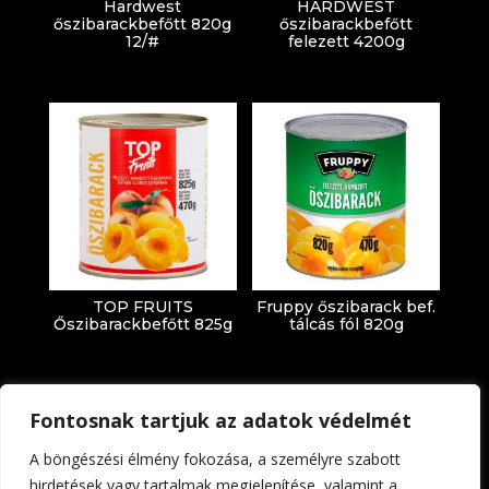
Hardwest
HARDWEST
őszibarackbefőtt 820g
őszibarackbefőtt
12/#
felezett 4200g
TOP FRUITS
Fruppy őszibarack bef.
Őszibarackbefőtt 825g
tálcás fól 820g
Fontosnak tartjuk az adatok védelmét
A böngészési élmény fokozása, a személyre szabott
hirdetések vagy tartalmak megjelenítése, valamint a