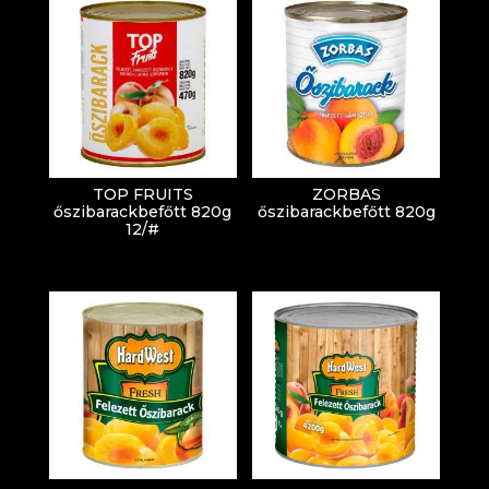
TOP FRUITS
ZORBAS
őszibarackbefőtt 820g
őszibarackbefőtt 820g
12/#