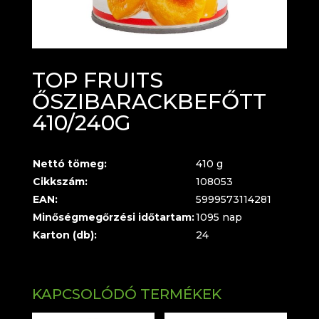
TOP FRUITS
ŐSZIBARACKBEFŐTT
410/240G
Nettó tömeg:
410 g
Cikkszám:
108053
EAN:
5999573114281
Minőségmegőrzési időtartam:
1095 nap
Karton (db):
24
KAPCSOLÓDÓ TERMÉKEK