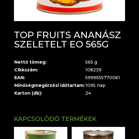
TOP FRUITS ANANÁSZ
SZELETELT EO 565G
Nettó tömeg:
565 g
Cikkszám:
108239
EAN:
5999555770061
Minőségmegőrzési időtartam:
1095 nap
Karton (db):
24
KAPCSOLÓDÓ TERMÉKEK