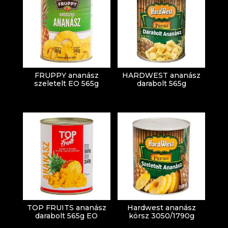
FRUPPY ananász
HARDWEST ananász
szeletelt EO 565g
darabolt 565g
TOP FRUITS ananász
Hardwest ananász
darabolt 565g EO
körsz 3050/1790g