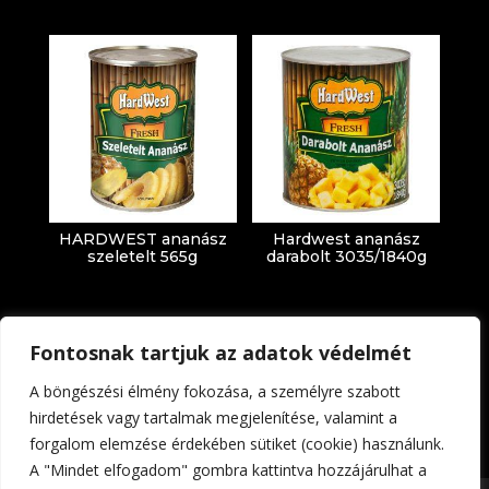
HARDWEST ananász
Hardwest ananász
szeletelt 565g
darabolt 3035/1840g
Fontosnak tartjuk az adatok védelmét
A böngészési élmény fokozása, a személyre szabott
hirdetések vagy tartalmak megjelenítése, valamint a
forgalom elemzése érdekében sütiket (cookie) használunk.
Impresszum
Adatkezelési tájékoztató
A "Mindet elfogadom" gombra kattintva hozzájárulhat a