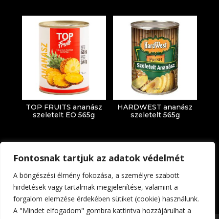
TOP FRUITS ananász
HARDWEST ananász
szeletelt EO 565g
szeletelt 565g
Fontosnak tartjuk az adatok védelmét
A böngészési élmény fokozása, a személyre szabott
hirdetések vagy tartalmak megjelenítése, valamint a
forgalom elemzése érdekében sütiket (cookie) használunk.
Impresszum
Adatkezelési tájékoztató
A "Mindet elfogadom" gombra kattintva hozzájárulhat a