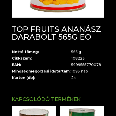
TOP FRUITS ANANÁSZ
DARABOLT 565G EO
Nettó tömeg:
565 g
Cikkszám:
108223
EAN:
5999555770078
Minőségmegőrzési időtartam:
1095 nap
Karton (db):
24
KAPCSOLÓDÓ TERMÉKEK