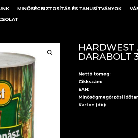
UNK
MINŐSÉGBIZTOSÍTÁS ÉS TANUSÍTVÁNYOK
VÁ
CSOLAT
HARDWEST 
DARABOLT 3
Nettó tömeg:
Cikkszám:
EAN:
Minőségmegőrzési időtar
Karton (db):