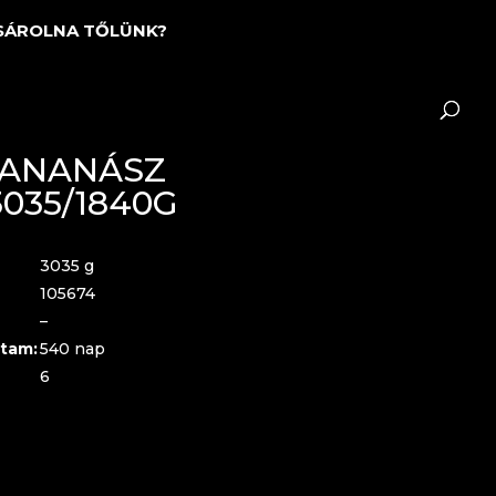
SÁROLNA TŐLÜNK?
ANANÁSZ
035/1840G
3035 g
105674
–
tam:
540 nap
6