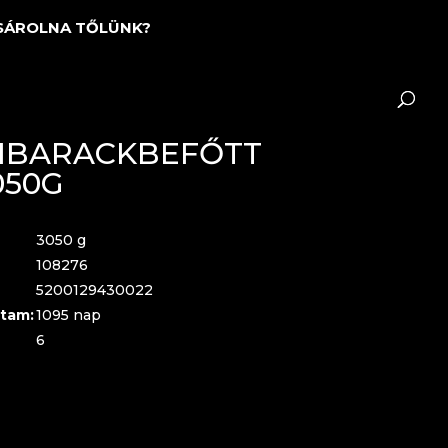
SÁROLNA TŐLÜNK?
ZIBARACKBEFŐTT
050G
3050 g
108276
5200129430022
tam:
1095 nap
6