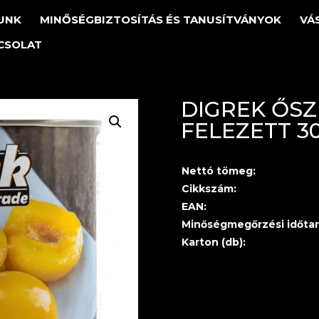
UNK
MINŐSÉGBIZTOSÍTÁS ÉS TANUSÍTVÁNYOK
VÁ
CSOLAT
DIGREK ŐS
FELEZETT 3
Nettó tömeg:
Cikkszám:
EAN:
Minőségmegőrzési időtar
Karton (db):