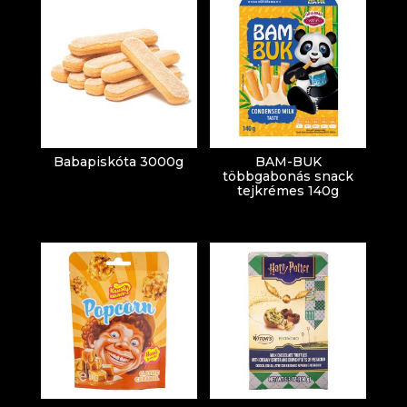
Babapiskóta 3000g
BAM-BUK
többgabonás snack
tejkrémes 140g