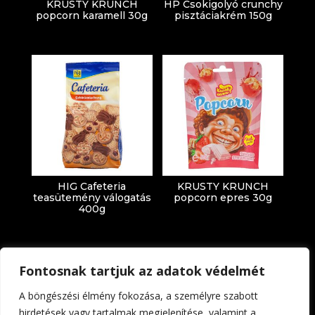
KRUSTY KRUNCH
HP Csokigolyó crunchy
popcorn karamell 30g
pisztáciakrém 150g
HIG Cafeteria
KRUSTY KRUNCH
teasütemény válogatás
popcorn epres 30g
400g
Fontosnak tartjuk az adatok védelmét
A böngészési élmény fokozása, a személyre szabott
hirdetések vagy tartalmak megjelenítése, valamint a