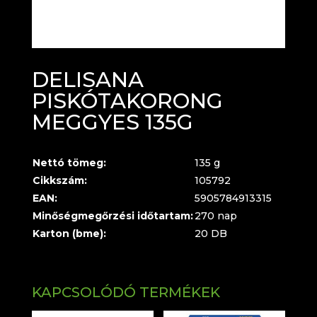
DELISANA
PISKÓTAKORONG
MEGGYES 135G
Nettó tömeg:
135 g
Cikkszám:
105792
EAN:
5905784913315
Minőségmegőrzési időtartam:
270 nap
Karton (bme):
20 DB
KAPCSOLÓDÓ TERMÉKEK