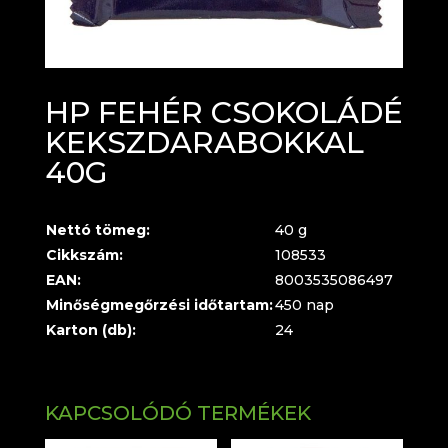
HP FEHÉR CSOKOLÁDÉ
KEKSZDARABOKKAL
40G
Nettó tömeg:
40 g
Cikkszám:
108533
EAN:
8003535086497
Minőségmegőrzési időtartam:
450 nap
Karton (db):
24
KAPCSOLÓDÓ TERMÉKEK