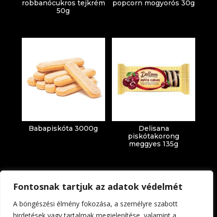
robbanócukros tejkrém
popcorn mogyorós 30g
50g
Babapiskóta 3000g
Delisana
piskótakorong
meggyes 135g
Fontosnak tartjuk az adatok védelmét
A böngészési élmény fokozása, a személyre szabott
hirdetések vagy tartalmak megjelenítése, valamint a