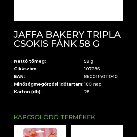
JAFFA BAKERY TRIPLA
CSOKIS FÁNK 58 G
Nettó tömeg:
58 g
Cikkszám:
107286
EAN:
8600114011040
Minőségmegőrzési időtartam:
180 nap
Karton (db):
28
KAPCSOLÓDÓ TERMÉKEK