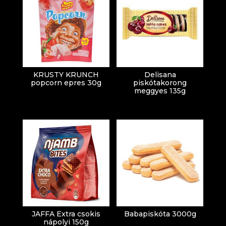
KRUSTY KRUNCH
Delisana
popcorn epres 30g
piskótakorong
meggyes 135g
JAFFA Extra csokis
Babapiskóta 3000g
nápolyi 150g