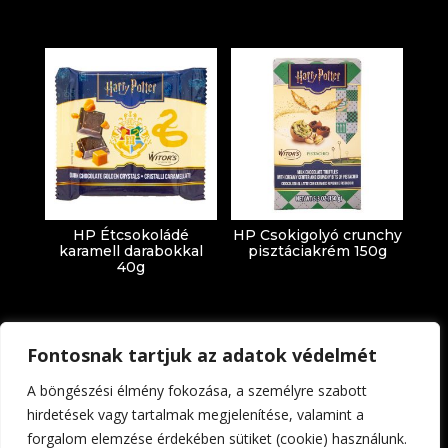
HP Étcsokoládé
HP Csokigolyó crunchy
karamell darabokkal
pisztáciakrém 150g
40g
Fontosnak tartjuk az adatok védelmét
A böngészési élmény fokozása, a személyre szabott
hirdetések vagy tartalmak megjelenítése, valamint a
forgalom elemzése érdekében sütiket (cookie) használunk.
Impresszum
Adatkezelési tájékoztató