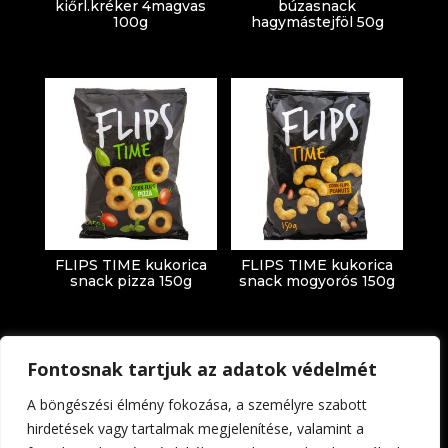
kiőrl.kréker 4magvas
búzasnack
100g
hagymástejföl 50g
FLIPS TIME kukorica
FLIPS TIME kukorica
snack pizza 150g
snack mogyorós 150g
Fontosnak tartjuk az adatok védelmét
A böngészési élmény fokozása, a személyre szabott
hirdetések vagy tartalmak megjelenítése, valamint a