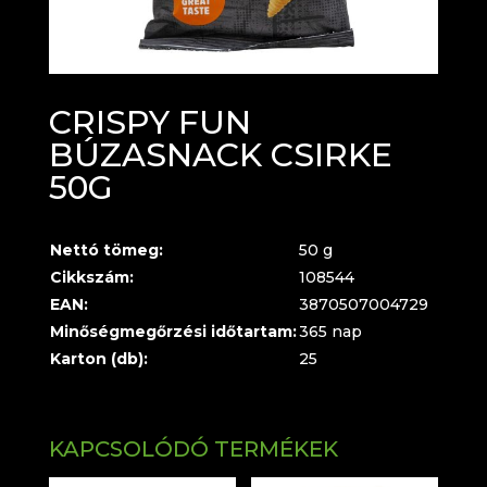
CRISPY FUN
BÚZASNACK CSIRKE
50G
Nettó tömeg:
50 g
Cikkszám:
108544
EAN:
3870507004729
Minőségmegőrzési időtartam:
365 nap
Karton (db):
25
KAPCSOLÓDÓ TERMÉKEK