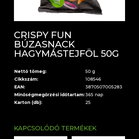
CRISPY FUN
BÚZASNACK
HAGYMÁSTEJFÖL 50G
Nettó tömeg:
50 g
Cikkszám:
108546
EAN:
3870507005283
Minőségmegőrzési időtartam:
365 nap
Karton (db):
25
KAPCSOLÓDÓ TERMÉKEK