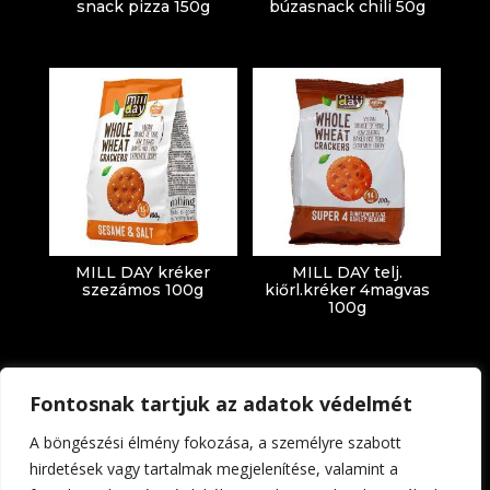
snack pizza 150g
búzasnack chili 50g
MILL DAY kréker
MILL DAY telj.
szezámos 100g
kiőrl.kréker 4magvas
100g
Fontosnak tartjuk az adatok védelmét
A böngészési élmény fokozása, a személyre szabott
hirdetések vagy tartalmak megjelenítése, valamint a