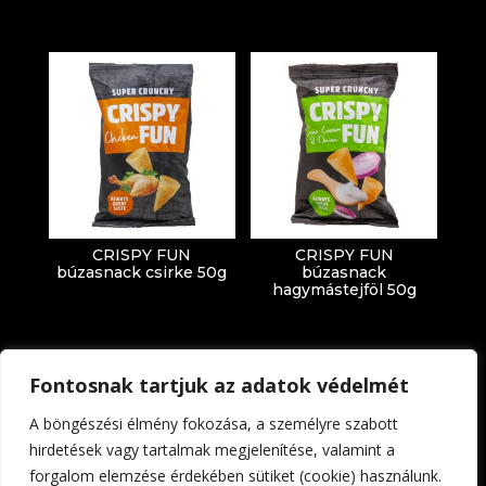
CRISPY FUN
CRISPY FUN
búzasnack csirke 50g
búzasnack
hagymástejföl 50g
Fontosnak tartjuk az adatok védelmét
A böngészési élmény fokozása, a személyre szabott
hirdetések vagy tartalmak megjelenítése, valamint a
forgalom elemzése érdekében sütiket (cookie) használunk.
Impresszum
Adatkezelési tájékoztató