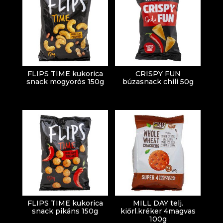
FLIPS TIME kukorica
CRISPY FUN
snack mogyorós 150g
búzasnack chili 50g
FLIPS TIME kukorica
MILL DAY telj.
snack pikáns 150g
kiőrl.kréker 4magvas
100g