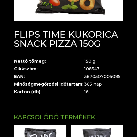
FLIPS TIME KUKORICA
SNACK PIZZA 150G
Nettó tömeg:
150 g
Cikkszám:
108547
EAN:
3870507005085
Minőségmegőrzési időtartam:
365 nap
Karton (db):
16
KAPCSOLÓDÓ TERMÉKEK