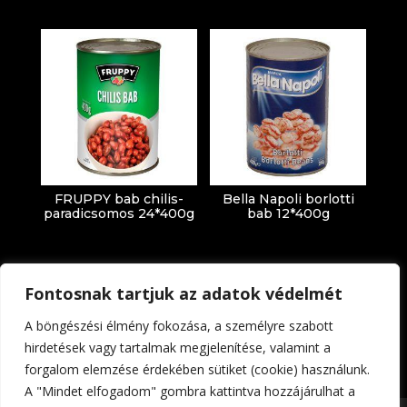
FRUPPY bab chilis-
Bella Napoli borlotti
paradicsomos 24*400g
bab 12*400g
Fontosnak tartjuk az adatok védelmét
A böngészési élmény fokozása, a személyre szabott
hirdetések vagy tartalmak megjelenítése, valamint a
forgalom elemzése érdekében sütiket (cookie) használunk.
Impresszum
Adatkezelési tájékoztató
A "Mindet elfogadom" gombra kattintva hozzájárulhat a