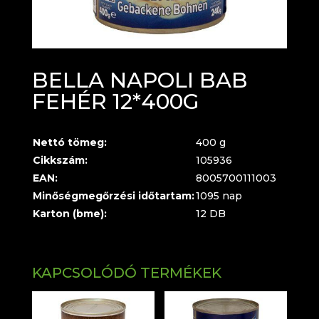
BELLA NAPOLI BAB
FEHÉR 12*400G
Nettó tömeg:
400 g
Cikkszám:
105936
EAN:
8005700111003
Minőségmegőrzési időtartam:
1095 nap
Karton (bme):
12 DB
KAPCSOLÓDÓ TERMÉKEK