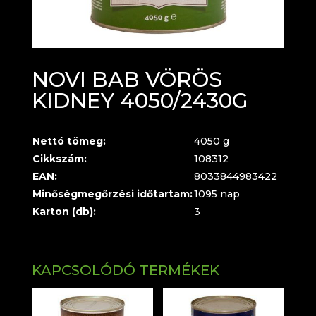
NOVI BAB VÖRÖS
KIDNEY 4050/2430G
Nettó tömeg:
4050 g
Cikkszám:
108312
EAN:
8033844983422
Minőségmegőrzési időtartam:
1095 nap
Karton (db):
3
KAPCSOLÓDÓ TERMÉKEK