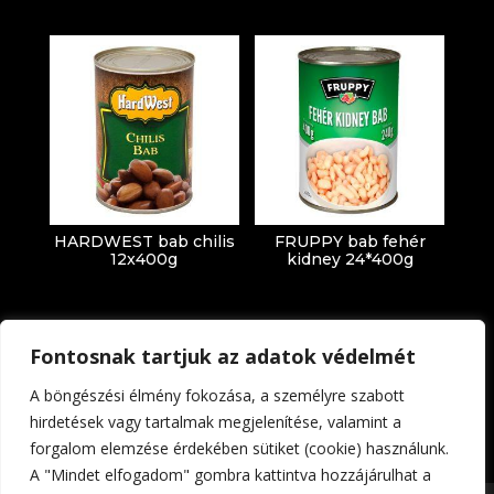
HARDWEST bab chilis
FRUPPY bab fehér
12x400g
kidney 24*400g
Fontosnak tartjuk az adatok védelmét
A böngészési élmény fokozása, a személyre szabott
hirdetések vagy tartalmak megjelenítése, valamint a
forgalom elemzése érdekében sütiket (cookie) használunk.
Impresszum
Adatkezelési tájékoztató
A "Mindet elfogadom" gombra kattintva hozzájárulhat a