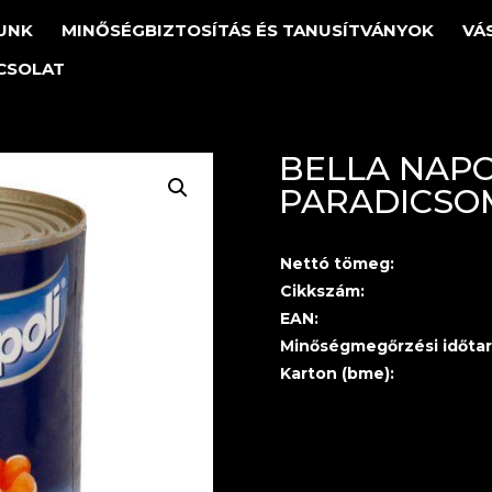
UNK
MINŐSÉGBIZTOSÍTÁS ÉS TANUSÍTVÁNYOK
VÁ
CSOLAT
BELLA NAPO
PARADICSOM
Nettó tömeg:
Cikkszám:
EAN:
Minőségmegőrzési időtar
Karton (bme):