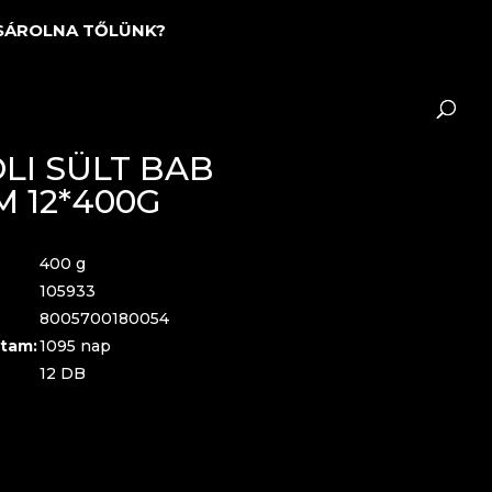
SÁROLNA TŐLÜNK?
LI SÜLT BAB
 12*400G
400 g
105933
8005700180054
tam:
1095 nap
12 DB