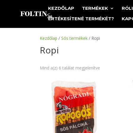
KEZDŐLAP
TERMÉKEK
RÓL
ÉRTÉKESÍTENÉ TERMÉKÉT?
KAP
Kezdőlap
/
Sós termékek
/ Ropi
Ropi
Mind a(z) 6 találat megjelenítve