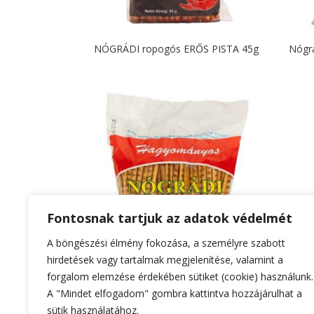
NÓGRÁDI ropogós ERŐS PISTA 45g
Nógrá
Fontosnak tartjuk az adatok védelmét
A böngészési élmény fokozása, a személyre szabott
hirdetések vagy tartalmak megjelenítése, valamint a
Nógrádi ropogós családi 250g
NÓGRÁ
forgalom elemzése érdekében sütiket (cookie) használunk.
50g
A "Mindet elfogadom" gombra kattintva hozzájárulhat a
sütik használatához.