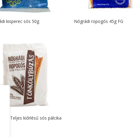
di kisperec sós 50g
Nógrádi ropogós 45g FG
DI Teljes kiőrlésű sós pálcika