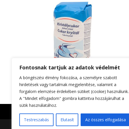
Fontosnak tartjuk az adatok védelmét
POLSKI CUKIER Kristálycukor 1kg
A böngészési élmény fokozása, a személyre szabott
hirdetések vagy tartalmak megjelenítése, valamint a
forgalom elemzése érdekében sütiket (cookie) használunk.
A "Mindet elfogadom" gombra kattintva hozzájárulhat a
sütik használatához.
Impresszum
Adatkezelési tájékoztató
Testreszabás
Elutasít
Az összes elfogadása
Foltin-Globe 2023. | All rights reserved | Készíte