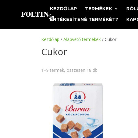
KEZDŐLAP
TERMÉKEK
RÓL
ÉRTÉKESÍTENÉ TERMÉKÉT?
KAP
Kezdőlap
/
Alapvető termékek
/ Cukor
Cukor
1–9 termék, összesen 18 db