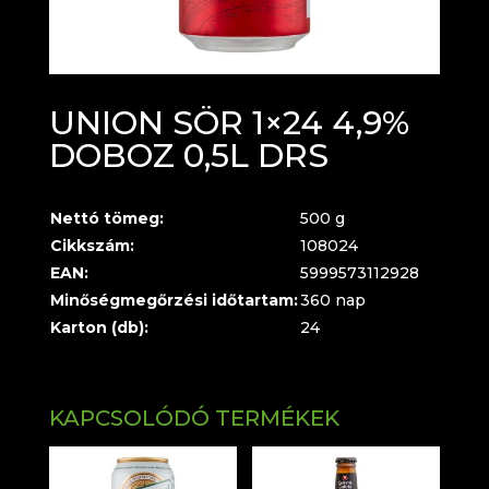
UNION SÖR 1×24 4,9%
DOBOZ 0,5L DRS
Nettó tömeg:
500 g
Cikkszám:
108024
EAN:
5999573112928
Minőségmegőrzési időtartam:
360 nap
Karton (db):
24
KAPCSOLÓDÓ TERMÉKEK