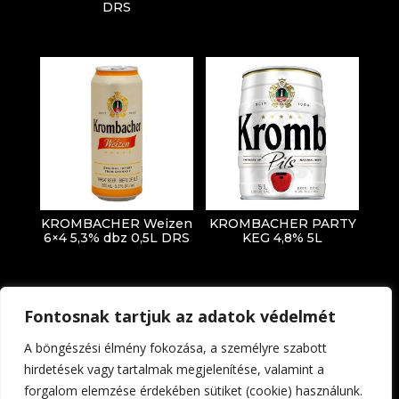
DRS
KROMBACHER Weizen
KROMBACHER PARTY
6×4 5,3% dbz 0,5L DRS
KEG 4,8% 5L
Fontosnak tartjuk az adatok védelmét
A böngészési élmény fokozása, a személyre szabott
hirdetések vagy tartalmak megjelenítése, valamint a
forgalom elemzése érdekében sütiket (cookie) használunk.
Impresszum
Adatkezelési tájékoztató