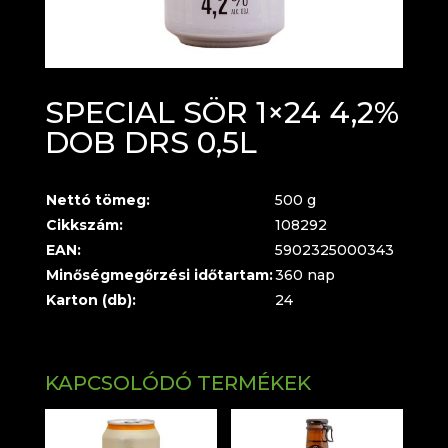
SPECIAL SÖR 1×24 4,2%
DOB DRS 0,5L
Nettó tömeg:
500 g
Cikkszám:
108292
EAN:
5902325000343
Minőségmegőrzési időtartam:
360 nap
Karton (db):
24
KAPCSOLÓDÓ TERMÉKEK