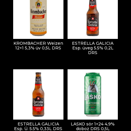
KROMBACHER Weizen
ESTRELLA GALICIA
12×1 5,3% üv 0,5L DRS
Esp. üveg 5.5% 0,2L
DRS
ESTRELLA GALICIA
LASKO sör 1×24 4,9%
Esp. Ü. 5.5% 0,33L DRS
doboz DRS 0,5L