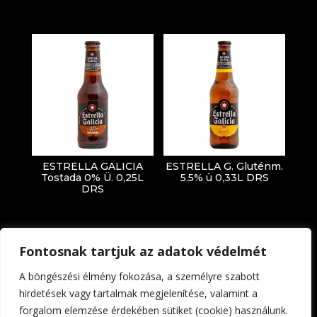
ESTRELLA GALICIA
ESTRELLA G. Gluténm.
Tostada 0% Ü. 0,25L
5.5% ü 0,33L DRS
DRS
Fontosnak tartjuk az adatok védelmét
A böngészési élmény fokozása, a személyre szabott
hirdetések vagy tartalmak megjelenítése, valamint a
forgalom elemzése érdekében sütiket (cookie) használunk.
Impresszum
Adatkezelési tájékoztató