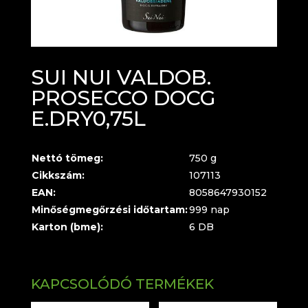
SUI NUI VALDOB.
PROSECCO DOCG
E.DRY0,75L
Nettó tömeg:
750 g
Cikkszám:
107113
EAN:
8058647930152
Minőségmegőrzési időtartam:
999 nap
Karton (bme):
6 DB
KAPCSOLÓDÓ TERMÉKEK