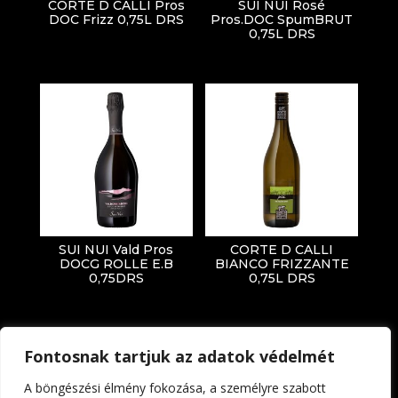
CORTE D CALLI Pros
SUI NUI Rosé
DOC Frizz 0,75L DRS
Pros.DOC SpumBRUT
0,75L DRS
SUI NUI Vald Pros
CORTE D CALLI
DOCG ROLLE E.B
BIANCO FRIZZANTE
0,75DRS
0,75L DRS
Fontosnak tartjuk az adatok védelmét
A böngészési élmény fokozása, a személyre szabott