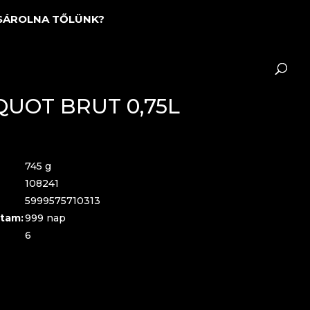
SÁROLNA TŐLÜNK?
QUOT BRUT 0,75L
745 g
108241
5999575710313
tam:
999 nap
6