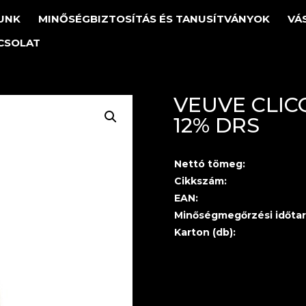
UNK
MINŐSÉGBIZTOSÍTÁS ÉS TANUSÍTVÁNYOK
VÁ
CSOLAT
VEUVE CLIC
12% DRS
Nettó tömeg:
Cikkszám:
EAN:
Minőségmegőrzési időtar
Karton (db):