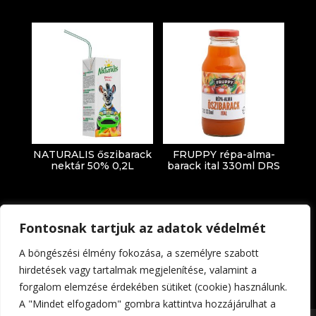
NATURALIS őszibarack
FRUPPY répa-alma-
nektár 50% 0,2L
barack ital 330ml DRS
Fontosnak tartjuk az adatok védelmét
A böngészési élmény fokozása, a személyre szabott
hirdetések vagy tartalmak megjelenítése, valamint a
forgalom elemzése érdekében sütiket (cookie) használunk.
Impresszum
Adatkezelési tájékoztató
A "Mindet elfogadom" gombra kattintva hozzájárulhat a