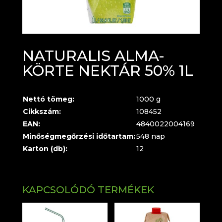
NATURALIS ALMA-
KÖRTE NEKTÁR 50% 1L
Nettó tömeg:
1000 g
Cikkszám:
108452
EAN:
4840022004169
Minőségmegőrzési időtartam:
548 nap
Karton (db):
12
KAPCSOLÓDÓ TERMÉKEK