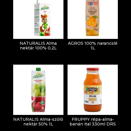
NATURALIS Alma
AGROS 100% narancslé
nektár 100% 0,2L
1L
NATURALIS Alma-szőlő
FRUPPY répa-alma-
nektár 50% 1L
banán ital 330ml DRS