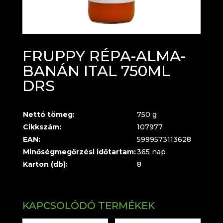
FRUPPY RÉPA-ALMA-
BANÁN ITAL 750ML
DRS
Nettó tömeg:
750 g
Cikkszám:
107977
EAN:
5999573113628
Minőségmegőrzési időtartam:
365 nap
Karton (db):
8
KAPCSOLÓDÓ TERMÉKEK