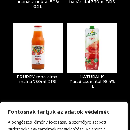
ananász nektár 50%
banán ital 330ml DRS
0,2L
FRUPPY répa-alma-
NATURALIS
málna 750ml DRS
Paradicsom ital 98,4%
1L
Fontosnak tartjuk az adatok védelmét
A böngészési élmény fokozása, a személyre szabott
hirdetések vagy tartalmak megjelenítése, valamint a