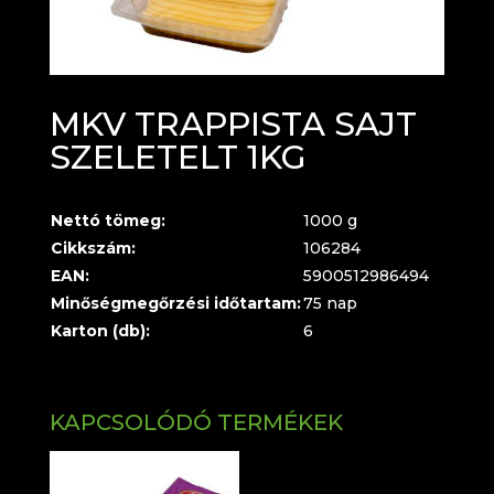
MKV TRAPPISTA SAJT
SZELETELT 1KG
Nettó tömeg:
1000 g
Cikkszám:
106284
EAN:
5900512986494
Minőségmegőrzési időtartam:
75 nap
Karton (db):
6
KAPCSOLÓDÓ TERMÉKEK