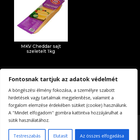
MKV Cheddar sajt
szeletelt 1kg
Fontosnak tartjuk az adatok védelmét
A böngészési élmény fokozása, a személyre szabott
hirdetések vagy tartalmak megjelenítése, valamint a
forgalom elemzése érdekében sütiket (cookie) használunk.
Impresszum
Adatkezelési tájékoztató
A "Mindet elfogadom" gombra kattintva hozzájárulhat a
sütik használatához.
Foltin-Globe 2023. | All rights reserved | Készítette:
Testreszabás
Elutasít
Az összes elfogadása