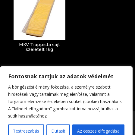
MKV Trappista sajt
szeletelt 1kg
Fontosnak tartjuk az adatok védelmét
A böngészési élmény fokozása, a személyre szabott
hirdetések vagy tartalmak megjelenítése, valamint a
forgalom elemzése érdekében sütiket (cookie) használunk.
Impresszum
Adatkezelési tájékoztató
A "Mindet elfogadom" gombra kattintva hozzájárulhat a
sütik használatához.
Foltin-Globe 2023. | All rights reserved | Készítette:
Testreszabás
Elutasít
Az összes elfogadása