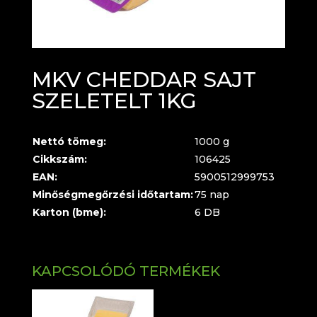
MKV CHEDDAR SAJT
SZELETELT 1KG
Nettó tömeg:
1000 g
Cikkszám:
106425
EAN:
5900512999753
Minőségmegőrzési időtartam:
75 nap
Karton (bme):
6 DB
KAPCSOLÓDÓ TERMÉKEK