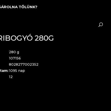
SÁROLNA TŐLÜNK?
RIBOGYÓ 280G
280 g
107156
8028277002352
tam:
1095 nap
12