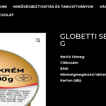
UNK
MINŐSÉGBIZTOSÍTÁS ÉS TANUSÍTVÁNYOK
VÁ
CSOLAT
GLOBETTI S
G
Nettó tömeg:
Cikkszám:
EAN:
Minőségmegőrzési időtar
Karton (db):