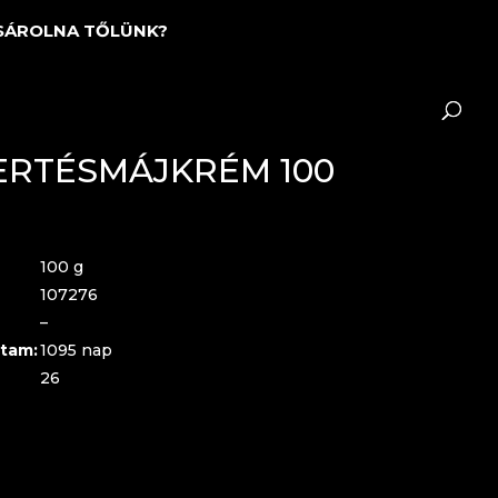
SÁROLNA TŐLÜNK?
ERTÉSMÁJKRÉM 100
100 g
107276
–
tam:
1095 nap
26