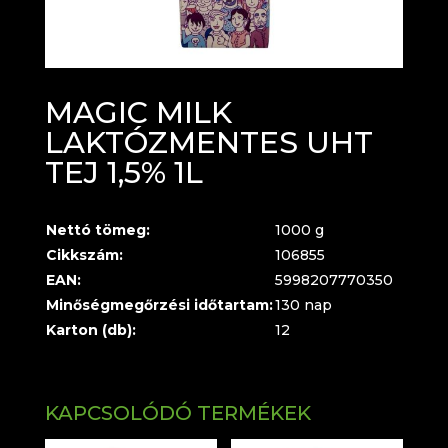
MAGIC MILK
LAKTÓZMENTES UHT
TEJ 1,5% 1L
Nettó tömeg:
1000 g
Cikkszám:
106855
EAN:
5998207770350
Minőségmegőrzési időtartam:
130 nap
Karton (db):
12
KAPCSOLÓDÓ TERMÉKEK