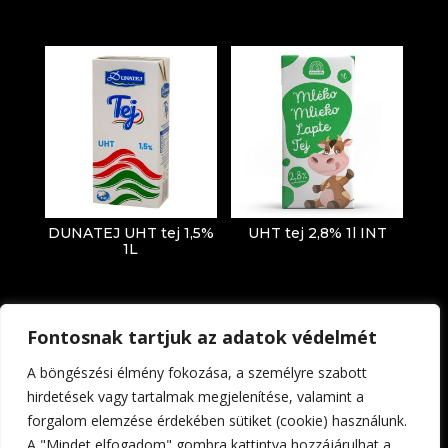
DUNATEJ UHT tej 1,5%
UHT tej 2,8% 1l INT
1L
Fontosnak tartjuk az adatok védelmét
A böngészési élmény fokozása, a személyre szabott
hirdetések vagy tartalmak megjelenítése, valamint a
forgalom elemzése érdekében sütiket (cookie) használunk.
Impresszum
Adatkezelési tájékoztató
A "Mindet elfogadom" gombra kattintva hozzájárulhat a