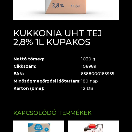
KUKKONIA UHT TEJ
2,8% 1L KUPAKOS
Nettó tömeg:
1030 g
Cikkszám:
106989
EAN:
8588000185955
Minőségmegőrzési időtartam:
180 nap
Karton (bme):
12 DB
KAPCSOLÓDÓ TERMÉKEK