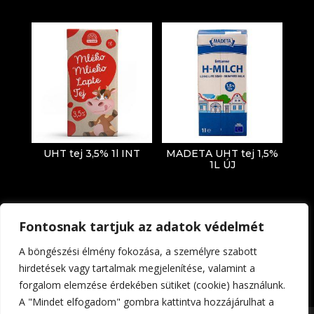
UHT tej 3,5% 1l INT
MADETA UHT tej 1,5%
1L ÚJ
Fontosnak tartjuk az adatok védelmét
A böngészési élmény fokozása, a személyre szabott
hirdetések vagy tartalmak megjelenítése, valamint a
forgalom elemzése érdekében sütiket (cookie) használunk.
Impresszum
Adatkezelési tájékoztató
A "Mindet elfogadom" gombra kattintva hozzájárulhat a